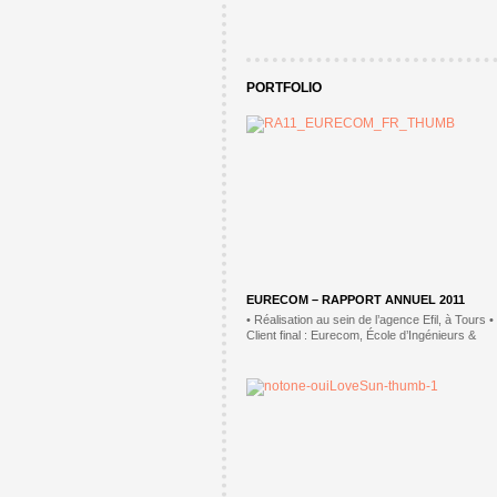
PORTFOLIO
EURECOM – RAPPORT ANNUEL 2011
• Réalisation au sein de l’agence Efil, à Tours •
Client final : Eurecom, École d’Ingénieurs &
Centre de Recherche en systèmes de
communication • Mise en page du rapport
d’activité 2011