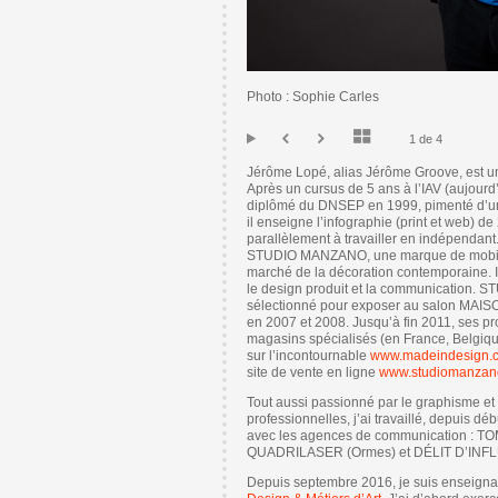
Photo : Sophie Carles
1 de 4
Jérôme Lopé, alias Jérôme Groove, est un 
Après un cursus de 5 ans à l’IAV (aujourd
diplômé du DNSEP en 1999, pimenté d’un
il enseigne l’infographie (print et web)
parallèlement à travailler en indépendant.
STUDIO MANZANO, une marque de mobili
marché de la décoration contemporaine. Il 
le design produit et la communication. 
sélectionné pour exposer au salon MA
en 2007 et 2008. Jusqu’à fin 2011, ses pr
magasins spécialisés (en France, Belgiq
sur l’incontournable
www.madeindesign.
site de vente en ligne
www.studiomanzano
Tout aussi passionné par le graphisme et
professionnelles, j’ai travaillé, depuis 
avec les agences de communication : TOM
QUADRILASER (Ormes) et DÉLIT D’INFL
Depuis septembre 2016, je suis enseignan