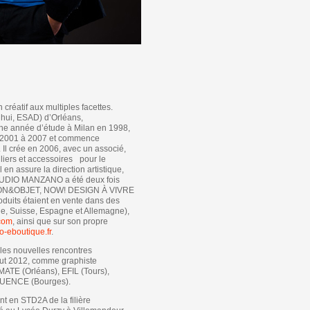
créatif aux multiples facettes.
’hui, ESAD) d’Orléans,
e année d’étude à Milan en 1998,
 de 2001 à 2007 et commence
 Il crée en 2006, avec un associé,
ers et accessoires pour le
en assure la direction artistique,
STUDIO MANZANO a été deux fois
ISON&OBJET, NOW! DESIGN À VIVRE
oduits étaient en vente dans des
ue, Suisse, Espagne et Allemagne),
com
, ainsi que sur son propre
-eboutique.fr
.
 les nouvelles rencontres
début 2012, comme graphiste
ATE (Orléans), EFIL (Tours),
UENCE (Bourges).
t en STD2A de la filière