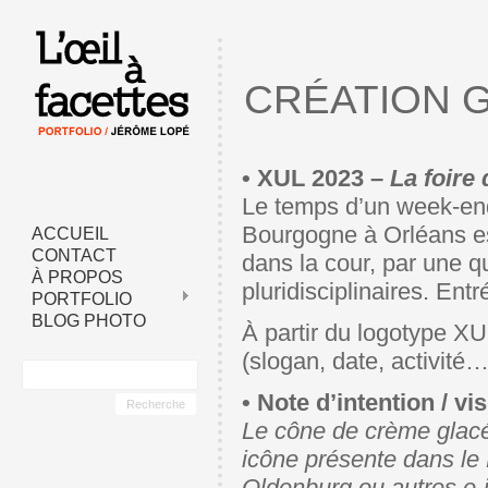
CRÉATION 
• XUL 2023 –
La foire
Le temps d’un week-end 
Bourgogne à Orléans est
ACCUEIL
CONTACT
dans la cour, par une q
À PROPOS
pluridisciplinaires. Entr
PORTFOLIO
BLOG PHOTO
À partir du logotype XU
(slogan, date, activité…
• Note d’intention / v
Le cône de crème glacé
icône présente dans le 