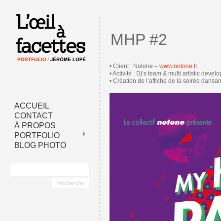
MHP #2
• Client : Notone –
www.notone.fr
• Activité : Dj’s team & multi artistic deve
• Création de l’affiche de la soirée dansan
ACCUEIL
CONTACT
À PROPOS
PORTFOLIO
BLOG PHOTO