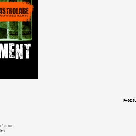
PAGE SU
à facettes
ion