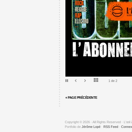
1 de 2
« PAGE PRÉCÉDENTE
Copyright © 2026 · All Rights Reserved · L'œil 
Portfolio de
Jérôme Lopé
·
RSS Feed
·
Connex